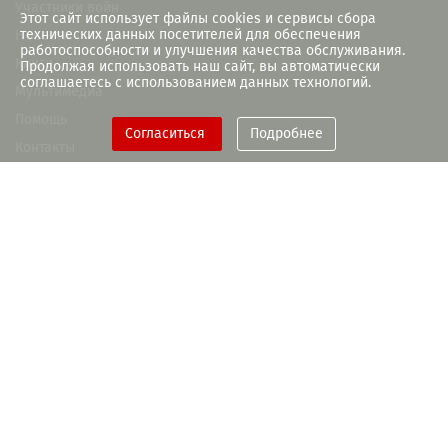
Участники войн
Этот сайт использует файлы cookies и сервисы сбора
технических данных посетителей для обеспечения
Новости
работоспособности и улучшения качества обслуживания.
Книги
Продолжая использовать наш сайт, вы автоматически
соглашаетесь с использованием данных технологий.
Мультимедиа
Помощь
Согласиться
Подробнее
Контакты
При поддержке Правительства
Рязанской области
+7(4912) 93-55-28
memory-book@rounb.ru
ГБУК РО «Библиотека им. Горького»