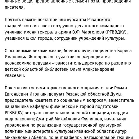
личные вещи, предоставленные семьей поэта, произведения
писателя.
Почтить память поэта пришли курсанты Рязанского
гвардейского высшего воздушно-десантного командного
училища имени генерала армии В.Ф. Маргелова (РГВВДКУ),
учащиеся школ города, сотрудники учреждений культуры.
С основными вехами жизни, боевого пути, творчества Бориса
Ивановича Жаворонкова участников мероприятия
познакомила ведущая – заместитель директора по развитию
детской областной библиотеки Ольга Александровна
Уласевич.
Почетными гостями торжественного открытия стали: Роман
Евгеньевич Иголкин, депутат Рязанской областной Думы,
председатель комитета по социальным вопросам, заместитель
начальника кафедры физической и горной подготовки
РГВВДКУ, ветеран специальной военной операции, гвардии
подполковник; Дмитрий Михайлович Филиппов, начальник
управления по реализации государственной культурной
политики министерства культуры Рязанской области; Артур
Михайлович Абелян, доцент кафедры автомобильной техники