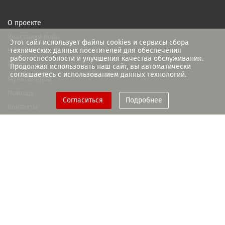
О проекте
Участники войн
Этот сайт использует файлы cookies и сервисы сбора
технических данных посетителей для обеспечения
Новости
работоспособности и улучшения качества обслуживания.
Книги
Продолжая использовать наш сайт, вы автоматически
соглашаетесь с использованием данных технологий.
Мультимедиа
Помощь
Согласиться
Подробнее
Контакты
При поддержке Правительства
Рязанской области
+7(4912) 93-55-28