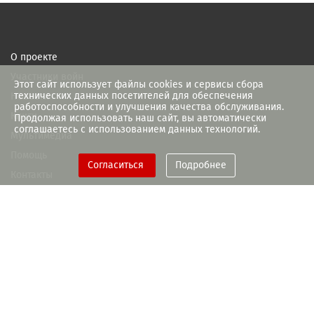
О проекте
Участники войн
Этот сайт использует файлы cookies и сервисы сбора
технических данных посетителей для обеспечения
Новости
работоспособности и улучшения качества обслуживания.
Книги
Продолжая использовать наш сайт, вы автоматически
соглашаетесь с использованием данных технологий.
Мультимедиа
Помощь
Согласиться
Подробнее
Контакты
При поддержке Правительства
Рязанской области