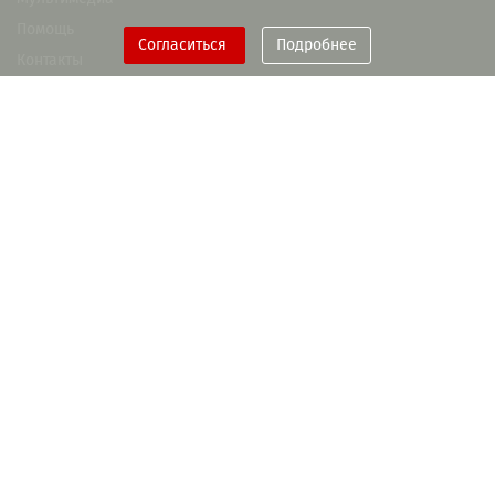
Помощь
Согласиться
Подробнее
Контакты
При поддержке Правительства
Рязанской области
+7(4912) 93-55-28
memory-book@rounb.ru
ГБУК РО «Библиотека им. Горького»
Политика конфиденциальности
Пользовательское соглашение