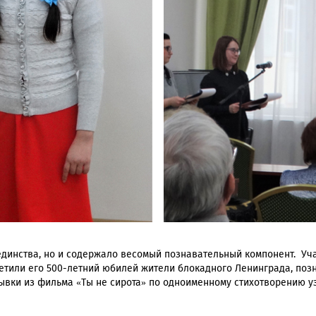
динства, но и содержало весомый познавательный компонент. Уча
метили его 500-летний юбилей жители блокадного Ленинграда, поз
ывки из фильма «Ты не сирота» по одноименному стихотворению уз