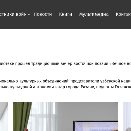
стники войн
Новости
Книги
Мультимедиа
Контак
блиотеке прошел традиционный вечер восточной поэзии «Вечное в
ионально-культурных объединений: представители узбекской наци
ьно-культурной автономии татар города Рязани, студенты Рязанск