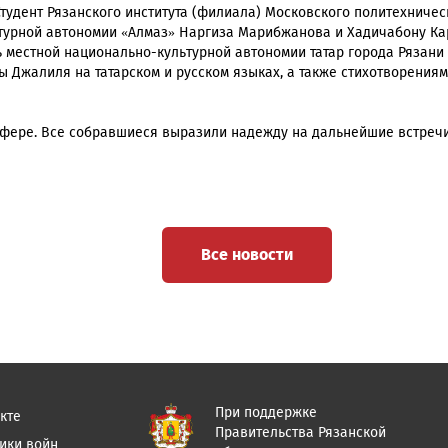
Студент Рязанского института (филиала) Московского политехниче
турной автономии «Алмаз» Наргиза Марибжанова и Хадичабону К
ль местной национально-культурной автономии татар города Ряза
ы Джалиля на татарском и русском языках, а также стихотворения
сфере. Все собравшиеся выразили надежду на дальнейшие встречи
Все новости
При поддержке
кте
Правительства Рязанской
ики войн