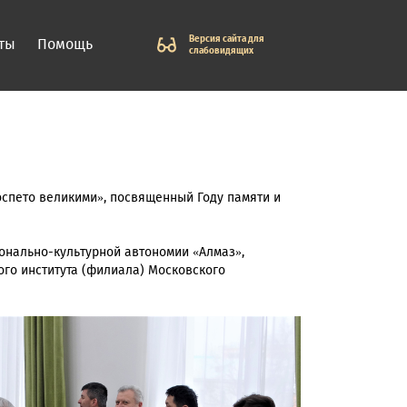
Версия сайта для
ты
Помощь
слабовидящих
оспето великими», посвященный Году памяти и
онально-культурной автономии «Алмаз»,
ого института (филиала) Московского