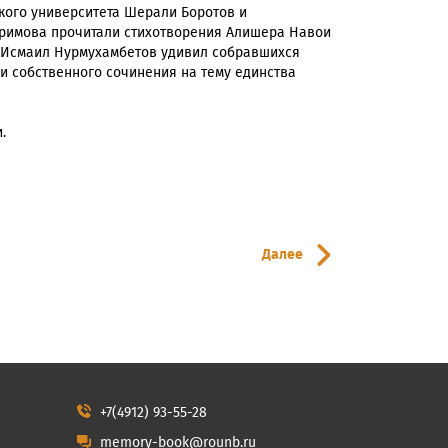
ского университета Шерали Боротов и
аримова прочитали стихотворения Алишера Навои
ни Исмаил Нурмухамбетов удивил собравшихся
ми собственного сочинения на тему единства
.
Далее
+7(4912) 93-55-28
memory-book@rounb.ru