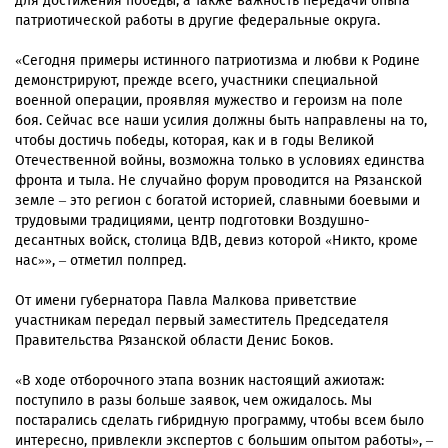
для достижения победы, а также важность передачи опыта
патриотической работы в другие федеральные округа.
«Сегодня примеры истинного патриотизма и любви к Родине
демонстрируют, прежде всего, участники специальной
военной операции, проявляя мужество и героизм на поле
боя. Сейчас все наши усилия должны быть направлены на то,
чтобы достичь победы, которая, как и в годы Великой
Отечественной войны, возможна только в условиях единства
фронта и тыла. Не случайно форум проводится на Рязанской
земле – это регион с богатой историей, славными боевыми и
трудовыми традициями, центр подготовки Воздушно-
десантных войск, столица ВДВ, девиз которой «Никто, кроме
нас»», – отметил полпред.
От имени губернатора Павла Малкова приветствие
участникам передал первый заместитель Председателя
Правительства Рязанской области Денис Боков.
«В ходе отборочного этапа возник настоящий ажиотаж:
поступило в разы больше заявок, чем ожидалось. Мы
постарались сделать гибридную программу, чтобы всем было
интересно, привлекли экспертов с большим опытом работы», –