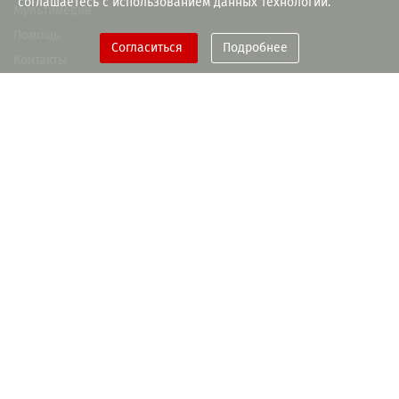
соглашаетесь с использованием данных технологий.
Мультимедиа
Помощь
Согласиться
Подробнее
Контакты
При поддержке Правительства
Рязанской области
+7(4912) 93-55-28
memory-book@rounb.ru
ГБУК РО «Библиотека им. Горького»
Политика конфиденциальности