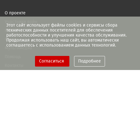
О проекте
Участники войн
Этот сайт использует файлы cookies и сервисы сбора
технических данных посетителей для обеспечения
Новости
работоспособности и улучшения качества обслуживания.
Книги
Продолжая использовать наш сайт, вы автоматически
соглашаетесь с использованием данных технологий.
Мультимедиа
Помощь
Согласиться
Подробнее
Контакты
При поддержке Правительства
Рязанской области
+7(4912) 93-55-28