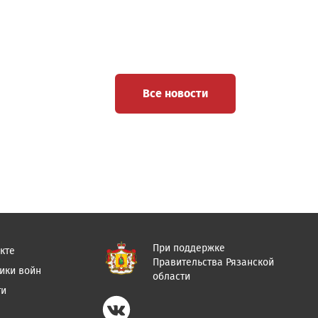
Все новости
При поддержке
кте
Правительства Рязанской
ики войн
области
ти