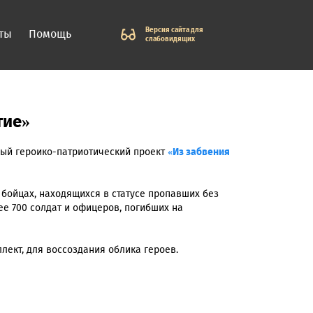
Версия сайта для
ты
Помощь
слабовидящих
тие»
ный героико-патриотический проект
«Из забвения
 бойцах, находящихся в статусе пропавших без
ее 700 солдат и офицеров, погибших на
лект, для воссоздания облика героев.