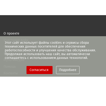
О проекте
Участники войн
Этот сайт использует файлы cookies и сервисы сбора
технических данных посетителей для обеспечения
Новости
работоспособности и улучшения качества обслуживания.
Книги
Продолжая использовать наш сайт, вы автоматически
соглашаетесь с использованием данных технологий.
Мультимедиа
Помощь
Согласиться
Подробнее
Контакты
При поддержке Правительства
Рязанской области