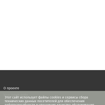
О проекте
Участники войн
Этот сайт использует файлы cookies и сервисы сбора
технических данных посетителей для обеспечения
Новости
работоспособности и улучшения качества обслуживания.