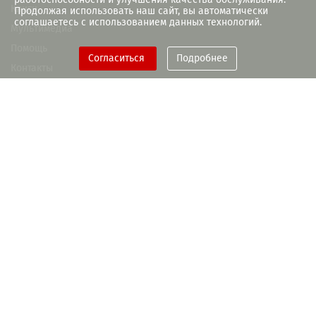
Книги
Продолжая использовать наш сайт, вы автоматически
соглашаетесь с использованием данных технологий.
Мультимедиа
Помощь
Согласиться
Подробнее
Контакты
При поддержке Правительства
Рязанской области
+7(4912) 93-55-28
memory-book@rounb.ru
ГБУК РО «Библиотека им. Горького»