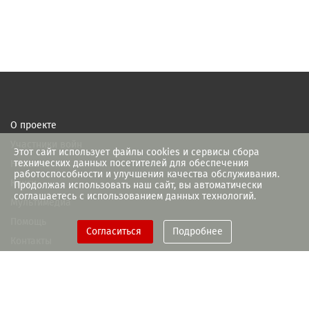
О проекте
Участники войн
Этот сайт использует файлы cookies и сервисы сбора
технических данных посетителей для обеспечения
Новости
работоспособности и улучшения качества обслуживания.
Книги
Продолжая использовать наш сайт, вы автоматически
соглашаетесь с использованием данных технологий.
Мультимедиа
Помощь
Согласиться
Подробнее
Контакты
При поддержке Правительства
Рязанской области