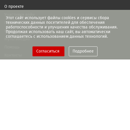
О проекте
Участники войн
Этот сайт использует файлы cookies и сервисы сбора
технических данных посетителей для обеспечения
Новости
работоспособности и улучшения качества обслуживания.
Книги
Продолжая использовать наш сайт, вы автоматически
соглашаетесь с использованием данных технологий.
Мультимедиа
Помощь
Согласиться
Подробнее
Контакты
При поддержке Правительства
Рязанской области
+7(4912) 93-55-28
memory-book@rounb.ru