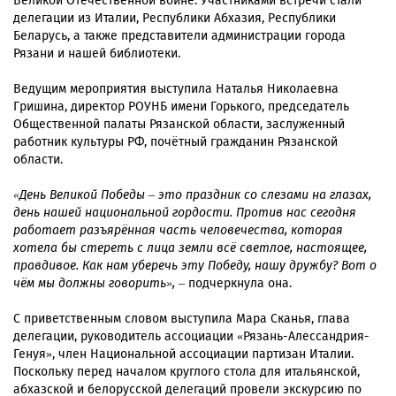
Великой Отечественной войне. Участниками встречи стали
делегации из Италии, Республики Абхазия, Республики
Беларусь, а также представители администрации города
Рязани и нашей библиотеки.
Ведущим мероприятия выступила Наталья Николаевна
Гришина, директор РОУНБ имени Горького, председатель
Общественной палаты Рязанской области, заслуженный
работник культуры РФ, почётный гражданин Рязанской
области.
«День Великой Победы – это праздник со слезами на глазах,
день нашей национальной гордости. Против нас сегодня
работает разъярённая часть человечества, которая
хотела бы стереть с лица земли всё светлое, настоящее,
правдивое. Как нам уберечь эту Победу, нашу дружбу? Вот о
чём мы должны говорить»,
– подчеркнула она.
С приветственным словом выступила Мара Сканья, глава
делегации, руководитель ассоциации «Рязань-Алессандрия-
Генуя», член Национальной ассоциации партизан Италии.
Поскольку перед началом круглого стола для итальянской,
абхазской и белорусской делегаций провели экскурсию по