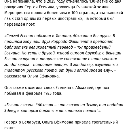
Она напомнила, что в 2025 году отмечалось 130-летие со дня
рождения Сергея Есенина, уроженца Рязанской земли.
Мероприятия прошли более чем в 100 странах, а итальянский
язык стал одним из первых иностранных, на который был
переведён поэт.
«Сергей Есенин побывал в Италии, Абхазии и Беларуси. В
прошлом году наш друг Коррадо Факинетти преподнёс
библиотеке великолепный перевод – 157 произведений
Есенина. Но есть и другой, живой символ дружбы: в Венеции
Есенин вступил в творческое состязание с итальянским
гондольером – народным певцом. И гондольер, изумлённый
талантом русского поэта, от души аплодировал ему»,
–
рассказала Ольга Ефимовна.
Она также отметила связь Есенина с Абхазией, где поэт
побывал в феврале 1925 года:
«Есенин сказал: “Абхазия – это сказка на Земле, она подобна
Эдему, в котором должны жить только поэты”».
Говоря о Беларуси, Ольга Ефимовна привела трогательный
факт: