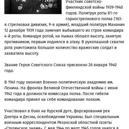
Участник советско-
финляндской войны 1939-1940
годов. Политрук роты 81-го
горнострелкового полка (163-
я стрелковая дивизия, 9-я армия), младший политрук Манакин
12 декабря 1939 года заменил выбывшего из строя командира
4-й роты. Командуя ротой, на лыжах обошел высоту, занятую
противником, первым поднялся в атаку. В рукопашной схватке
рота уничтожила большое количество вражеских солдат и
захватила высоту.
Звание Героя Советского Союза присвоено 26 января 1940
года.
В 1941 году окончил Военно-политическую академию им.
Ленина. На фронтах Великой Отечественной войны с июня
1942 года в должности комиссара полка. После гибели
командира принял на себя командование полком.
Участвовал в боях на Курской дуге, форсировании рек
Днепра и Десны, освобождении Украины. Был специальным
военным корреспондентом Рязанской областной газеты
«Сталинское знамя». С мая 1944 по март 1945 годов учился в