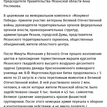
Председателя Правительства Рязанской области Анна
Рослякова.
В церемонии на мемориальном комплексе «Монумент
Победы» приняли участие: ветераны Великой Отечественной
войны, руководители территориальных органов федеральных
органов власти, правоохранительных структур,
администрации Рязани, городской Думы, представители
Рязанского территориального гарнизона, общественных
объединений, жители областного центра.
После Минуты Молчания у Вечного Огня прошло возложение
цветов и прохождение торжественным маршем курсантов
Рязанского гвардейского высшего воздушно-десантного
ордена Суворова дважды Краснознаменного командного
училища им. В.Ф. Маргелова.Курская битва продолжалась с 5
июля по 23 августа и стала переломным моментом в Великой
Отечественной войне. В ней участвовало около 2 млн.
человек, в числе которых жители Рязанской области. Было
задействовано свыше 6 тыс. танков и 4,5 тыс. самолетов.
Великое сражение завершилось крахом фашисткой
группировки. После этого немецкая армия перешла к обороне
и контратакующим действиям, и не имела паритета с