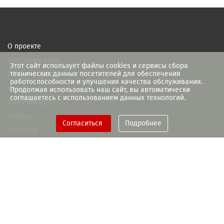
О проекте
Участники войн
Этот сайт использует файлы cookies и сервисы сбора
технических данных посетителей для обеспечения
Новости
работоспособности и улучшения качества обслуживания.
Книги
Продолжая использовать наш сайт, вы автоматически
соглашаетесь с использованием данных технологий.
Мультимедиа
Помощь
Согласиться
Подробнее
Контакты
При поддержке Правительства
Рязанской области